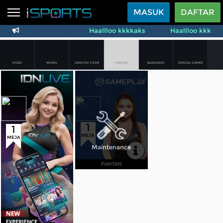
Beranda
MASUK
DAFTAR
Haallloo kkkkaks
Haallloo kkkkak
Sports
BARU
PROMO
Live Casino
BARU
SICBO
WHEEL
DRAGON TIGER
FANTAN
BLACKJACK
SPECIAL GAMES
IDNPoker
BARU
Meja
Min
Max
Meja
Min
Max
Baccarat
5Rb
30Jt
Baccarat
1Rb
5Jt
Sicbo
500
250Rb
Slots
PROMO
Dragon Tiger
1Rb
5Jt
Roulette
1Rb
300Rb
Dragon Tiger
5Rb
1,9Jt
Roulette
1Rb
5Jt
Special Games
500
1,9Jt
IDNLIVE
BARU
Sicbo
1Rb
5Jt
1
1
Special Games
1Rb
5Jt
Stream N Spin
DAFTAR
MASUK
MEJA
MEJA
Maintenance
KEMBALI
Arcade
PROMO
FANTAN
FANTAN
Table Games
Lottery
BARU
PROMO
IDNToto