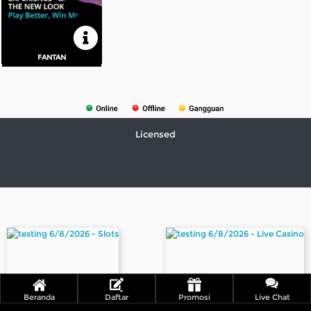
IDNRaffle
DAFTAR
MASUK
KEMBALI
Referral
FANTAN
FANTAN
Promosi
Hubungi Kami
Live Chat
Licensed
Pengaduan Customer
Pilih Bahasa:
MASUK
DAFTAR
Beranda
Daftar
Promosi
Live Chat
&copy; Situs Website Bandar Agen Taruhan Judi
Bola Online. Hak Cipta Dilindungi.